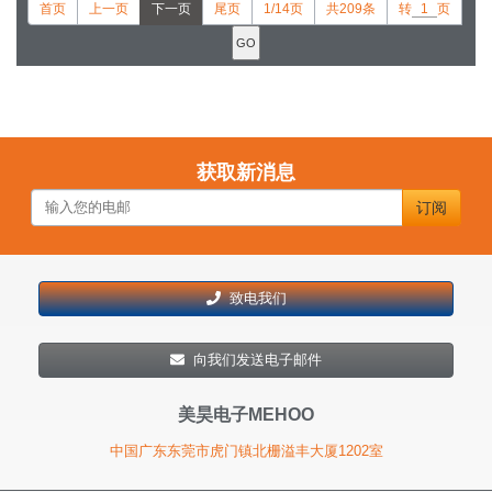
首页
上一页
下一页
尾页
1/14页
共209条
转
页
获取新消息
订阅
致电我们
向我们发送电子邮件
美昊电子MEHOO
中国广东东莞市虎门镇北栅溢丰大厦1202室